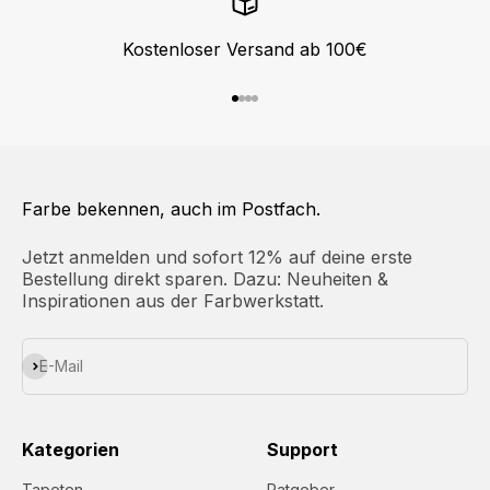
Kostenloser Versand ab 100€
Gehe zu Element 1
Gehe zu Element 2
Gehe zu Element 3
Gehe zu Element 4
Farbe bekennen, auch im Postfach.
Jetzt anmelden und sofort 12% auf deine erste
Bestellung direkt sparen. Dazu: Neuheiten &
Inspirationen aus der Farbwerkstatt.
Abonnieren
E-Mail
Kategorien
Support
Tapeten
Ratgeber